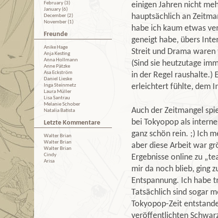
February (3)
einigen Jahren nicht meh
January (6)
hauptsächlich an Zeitman
December (2)
November (1)
habe ich kaum etwas verm
Freunde
geneigt habe, übers Inte
Anike Hage
Streit und Drama waren 
Anja Kesting
Anna Hollmann
(Sind sie heutzutage imm
Anne Pätzke
Asa Eckström
in der Regel raushalte.)
Daniel Lieske
Inga Steinmetz
erleichtert fühlte, dem 
Laura Müller
Lisa Santrau
Melanie Schober
Auch der Zeitmangel spie
Natalia Batista
bei Tokyopop als interne
Letzte Kommentare
ganz schön rein. ;) Ich m
Walter Brian
Walter Brian
aber diese Arbeit war g
Walter Brian
Cindy
Ergebnisse online zu „tea
Arisa
mir da noch blieb, ging 
Entspannung. Ich habe t
Tatsächlich sind sogar 
Tokyopop-Zeit entstande
veröffentlichten Schwar