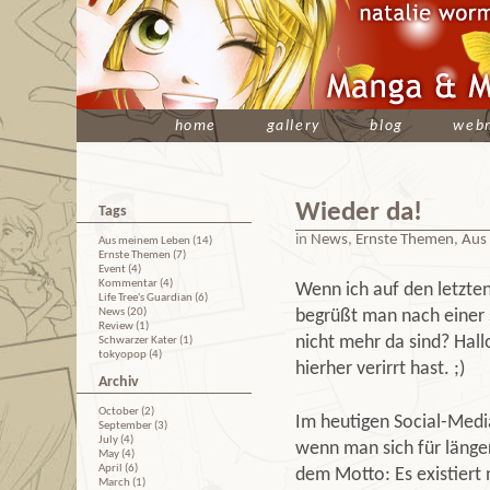
home
gallery
blog
web
Wieder da!
Tags
in
News
,
Ernste Themen
,
Aus
Aus meinem Leben (14)
Ernste Themen (7)
Event (4)
Kommentar (4)
Wenn ich auf den letzten
Life Tree's Guardian (6)
News (20)
begrüßt man nach einer s
Review (1)
nicht mehr da sind? Hal
Schwarzer Kater (1)
tokyopop (4)
hierher verirrt hast. ;)
Archiv
October (2)
Im heutigen Social-Medi
September (3)
July (4)
wenn man sich für länger
May (4)
April (6)
dem Motto: Es existiert 
March (1)