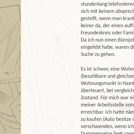
stundenlang telefonier
sich mit keinem absprech
gestellt, wenn man krank 
keiner da, der einen auf
Freundeskreis oder Fami
Da ich nun einen Bürojo
eingelebt habe, waren d
Suche zu gehen.
Es ist schwer, eine Wohn
(bezahlbare und gleichz
Wohnungsmarkt in Hambur
überteuert, bei vergleic
Zustand. Für mich war e
meiner Arbeitsstelle sei
erreichbar. Ich hatte nä
zu kaufen (Auto besitze 
verschwenden, wenn ich 
Dummerweise liegt unser